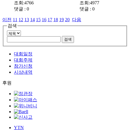
조회:4766
조회:4977
댓글 : 0
댓글 : 0
이전
11
12
13
14
15
16
17
18
19
20
다음
검색
대회일정
대회주제
참가신청
시상내역
후원
YTN