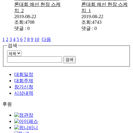
론대회 예선 현장 스케
론대회 예선 현장 스케
치_2
치_1
2019-08-22
2019-08-22
조회:4708
조회:4743
댓글 : 0
댓글 : 0
1
2
3
4
5
6
7
8
9
10
다음
검색
대회일정
대회주제
참가신청
시상내역
후원