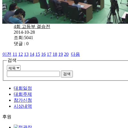
4회 고등부 결승전
2014-10-28
조회:5041
댓글 : 0
이전
11
12
13
14
15
16
17
18
19
20
다음
검색
대회일정
대회주제
참가신청
시상내역
후원